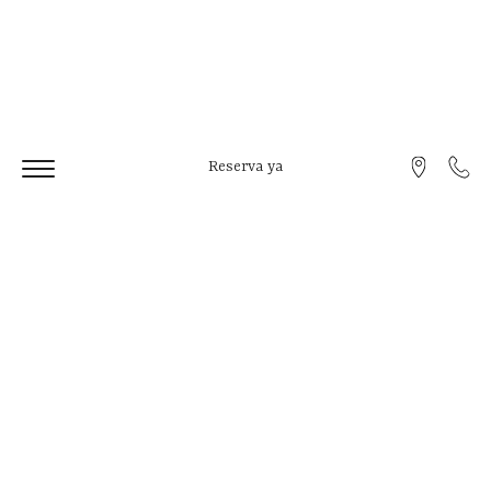
Reserva ya
EMBARCACIONES
DISFRUTA FORMENTERA DESDE EL MAR
Paseo hasta Espalmador, embarcaciones grandes,
EN
ES
pequeñas, sin patrón, etc. Pregúntanos y te
enviamos todas las opciones disponibles.
Apartamentos